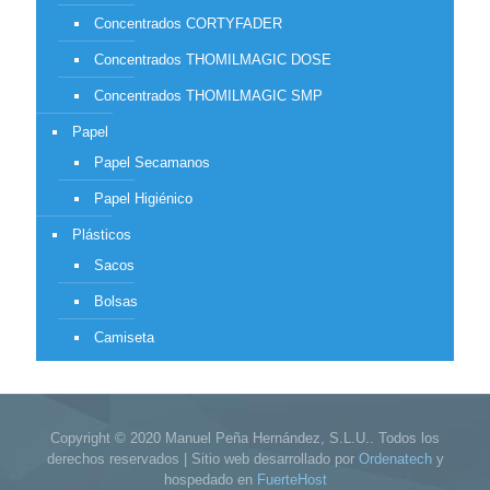
Concentrados CORTYFADER
Concentrados THOMILMAGIC DOSE
Concentrados THOMILMAGIC SMP
Papel
Papel Secamanos
Papel Higiénico
Plásticos
Sacos
Bolsas
Camiseta
Copyright © 2020 Manuel Peña Hernández, S.L.U.. Todos los
derechos reservados | Sitio web desarrollado por
Ordenatech
y
hospedado en
FuerteHost