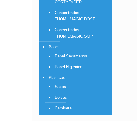
CORTYFADER
Concentrados
THOMILMAGIC DOSE
Concentrados
THOMILMAGIC SMP
Papel
Papel Secamanos
Papel Higiénico
Plásticos
Sacos
Bolsas
Camiseta