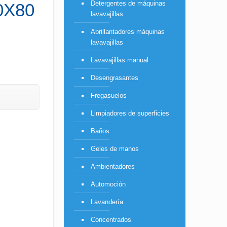
Detergentes de máquinas
0X80
lavavajillas
Abrillantadores máquinas
lavavajillas
Lavavajillas manual
Desengrasantes
Fregasuelos
Limpiadores de superficies
Baños
Geles de manos
Ambientadores
Automoción
Lavandería
Concentrados