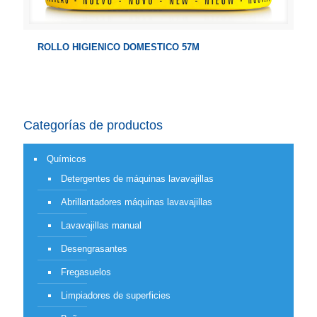
ROLLO HIGIENICO DOMESTICO 57M
Categorías de productos
Químicos
Detergentes de máquinas lavavajillas
Abrillantadores máquinas lavavajillas
Lavavajillas manual
Desengrasantes
Fregasuelos
Limpiadores de superficies